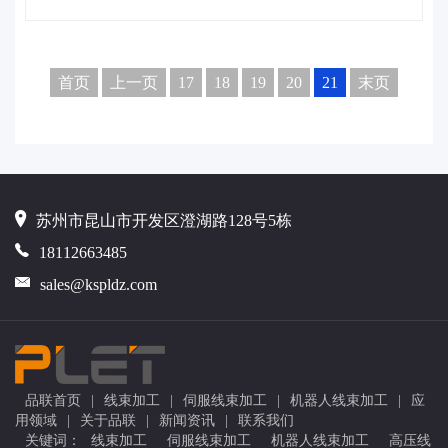
首页
上一页
17
18
19
20
21
末页
苏州市昆山市开发区澄湖路128号5栋
18112663485
sales@kspldz.com
品联首页
|
线束加工
|
伺服线束加工
|
机器人线束加工
|
应
用领域
|
关于品联
|
新闻资讯
|
联系我们
关键词：
线束加工
伺服线束加工
机器人线束加工
高压线