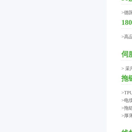
>德国
1
>高
伺
> 
拖
>T
>电
>拖
>厚