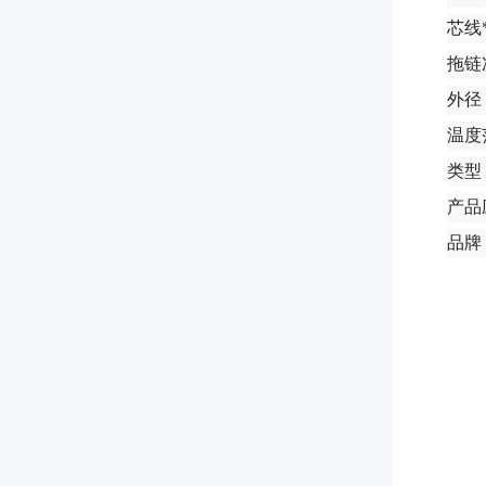
芯线*
拖链
外径：
温度范
类型
产品
品牌