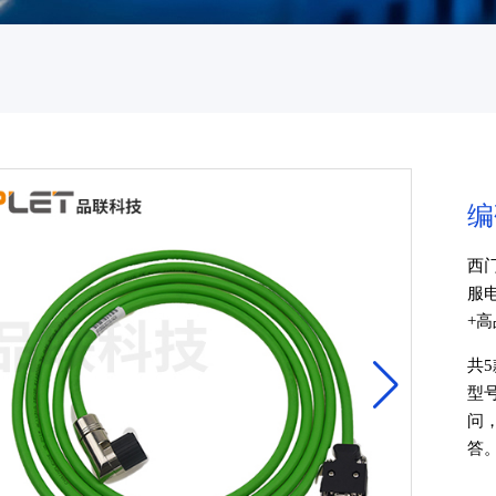
编
西门
服
+
共
型
问
答