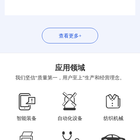
查看更多+
应用领域
我们坚信“质量第一，用户至上”生产和经营理念。
智能装备
自动化设备
纺织机械