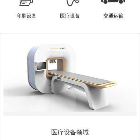
印刷设备
医疗设备
交通运输
医疗设备领域