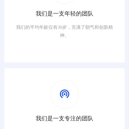
我们是一支年轻的团队
我们的平均年龄仅有30岁，充满了朝气和创新精
神。
我们是一支专注的团队