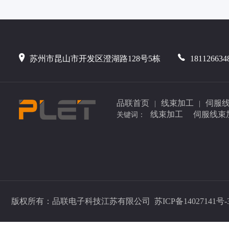
苏州市昆山市开发区澄湖路128号5栋
181126634
品联首页
线束加工
伺服
|
|
线束加工
伺服线束
关键词：
版权所有：品联电子科技江苏有限公司
苏ICP备14027141号-