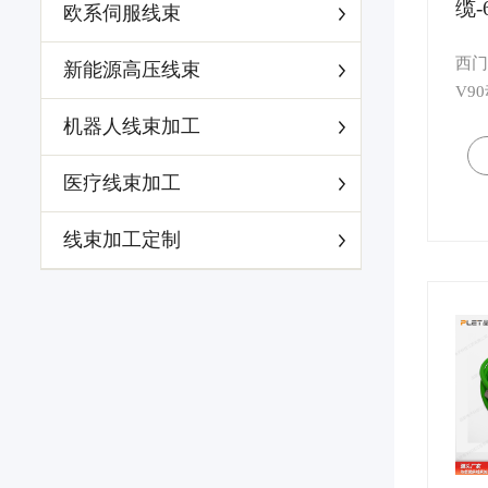
缆-
欧系伺服线束
5C
西门
新能源高压线束
V9
线，
机器人线束加工
伺服
束采
医疗线束加工
电缆
作。
线束加工定制
电机
同，
任意
线。.