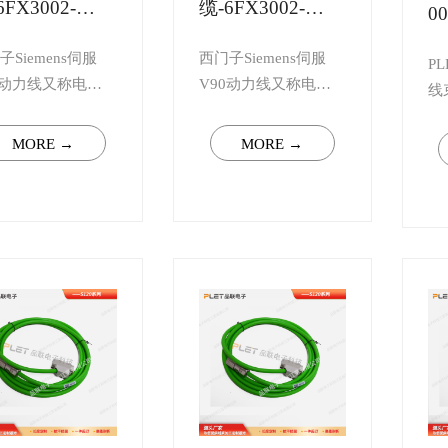
6FX3002-
缆-6FX3002-
00
K01
5CK01
子Siemens伺服
西门子Siemens伺服
P
0动力线又称电源
V90动力线又称电源
线
是伺服驱动器与
线，是伺服驱动器与
销
电机的桥梁。线
伺服电机的桥梁。线
求
MORE →
MORE →
用500万以上拖链
束采用500万以上拖链
线
+高品质连接器制
电缆+高品质连接器制
上
 共7款，可根据
作。 共7款，可根据
服
跟驱动器的不
电机跟驱动器的不
业
任意挑选或定制
同，任意挑选或定制
以
长度伺服电缆
任意长度伺服电缆
..
线。...