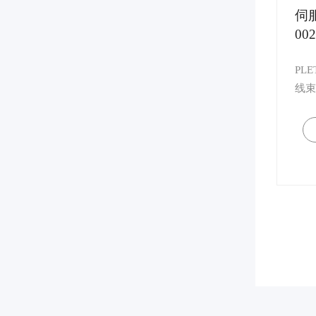
伺
00
口0
PL
线束
销售
求量
线束
上的
服，
业资
以一