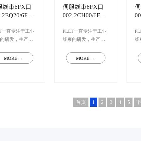
服线束6FX口
伺服线束6FX口
伺
2-2EQ20/6FX
002-2CH00/6FX
00
02-2CA20
口002-2CQ31
口
ET一直专注于工业
PLET一直专注于工业
P
的研发，生产，
线束的研发，生产，
线
，可根据您的需
销售，可根据您的需
销
身定制S120系列
求量身定制S120系列
求
MORE →
MORE →
. 如您有任何技术
线束. 如您有任何技术
线
疑问，请联系客
上的疑问，请联系客
上
我司将会安排行
服，我司将会安排行
服
深高级工程师予
业资深高级工程师予
业
对一解答。 ...
以一对一解答。 ...
以
首页
1
2
3
4
5