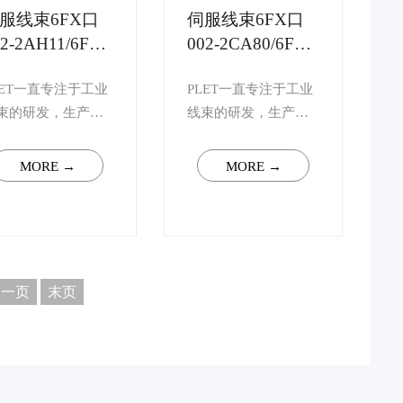
服线束6FX口
伺服线束6FX口
2-2AH11/6FX
002-2CA80/6FX
002-2CC06
口002-2CF06
LET一直专注于工业
PLET一直专注于工业
束的研发，生产，
线束的研发，生产，
售，可根据您的需
销售，可根据您的需
量身定制S120系列
求量身定制S120系列
MORE →
MORE →
束. 如您有任何技术
线束. 如您有任何技术
的疑问，请联系客
上的疑问，请联系客
，我司将会安排行
服，我司将会安排行
资深高级工程师予
业资深高级工程师予
一对一解答。 ...
以一对一解答。 ...
下一页
末页