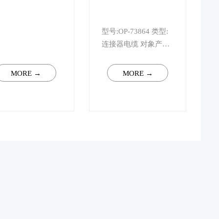
型号:OP-73864 类型:
连接器电缆 对象产
品:FS-N1*C、FS-
V30C、PZ-G、M8连
MORE →
MORE →
接器传感器 末端形
状:M8 直线-散线 长
度:2米 (支持1-50米定
制) 材质:电缆:聚氣乙
烯 (PVC) ...