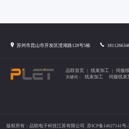
苏州市昆山市开发区澄湖路128号5栋
181126634
品联首页
线束加工
伺服
|
|
线束加工
伺服线束
关键词：
版权所有：品联电子科技江苏有限公司
苏ICP备14027141号-